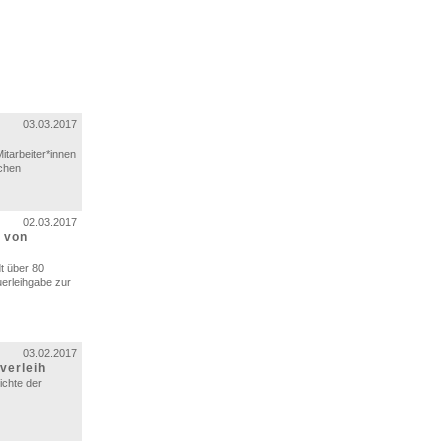
03.03.2017
itarbeiter*innen
schen
02.03.2017
e von
dt über 80
erleihgabe zur
03.02.2017
verleih
ichte der