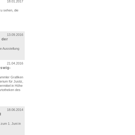
18.01.2017
u sehen, die
13.09.2016
 der
ne Ausstellung
21.04.2016
swig-
ammler Grafiken
rium für Justiz,
ermittel in Höhe
Artotheken des
18.06.2014
d
zum 1. Juni in