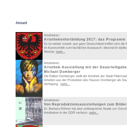
Aktuell
Artotheken:
Artothekenfortbildung 2017: das Programm
Es ist wieder soweit: aus ganz Deutschland treffen sich die M
im Kunstverleih zum fachlichen Austausch: diesmal im idylli
Wetzlar.
mehr...
Artotheken:
Artothek-Ausstellung mit der Dauerleihgab
Michael Domberger
Die Edition Domberger stellt der Artothek der Stadt Fildersta
Arbeiten aus der Produktion des Hauses Domberger als Dau
Verfügung.
mehr...
Artotheken:
Von Reproduktionsausstellungen zum Bilder
Dr. Barbara Röhner hat eine umfangreiche Studie zur Gesch
Artotheken in der DDR verfasst
mehr...