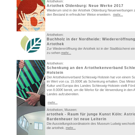
Artotheken:
Artothek Oldenburg: Neue Werke 2017
Wiederum sind in der Artothek Oldenburg Neuerwerbungen z
den Bestand in erfreulicher Weise erweitern.
mehr...
Artotheken:
Buchholz in der Nordheide: Wiedereröffnung
Artothek
Zur Wiedereröffnung der Artothek ist in der Stadtbücherei ei
zu sehen
mehr...
Artotheken:
Schenkung an den Artothekenverband Schle
Holstein
Der Artothekenverband Schleswig-Holstein hat von einem S
im Wert von ca. 15.000€ als Schenkung erhalten. Das Ministe
Kultur und Europa des Landes Schleswig-Holstein stellt Förd
von 8.000€ bereit, um die Werke für die Verwendung in den 
Landes aufzubereiten.
mehr...
Artotheken, Museen:
artothek - Raum für junge Kunst Köln: Astri
Bardenheuer ist neue Leiterin
Die Ausstellungskoordinatorin des Museum Ludwig wechselt 
die artothek.
mehr...